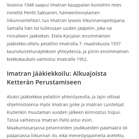
Vuonna 1948 saapui Imatran kauppalan kuvioihin mies
nimeltä Pentti Saksanen, hämeenlinnalainen
liikunnanlehtori, tuo Imatran lyseon liikunnanopettajana.
Samalla hän toi tullessaan uuden jääpelin, joka sai
rinnalleen jääkiekon. Etelä-Karjalan ensimmäinen
jääkiekko-ottelu pelattiin Imatralla 7. maaliskuuta 1937
kaunoluistelunäytöksen yhteydessä, ja piirin ensimmäinen
kiekkokaukalo valmistui Imatralle 1952.
Imatran Jääkiekkoilu: Alkuajoista
Ketterän Perustamiseen
Aluksi jääkiekkoa pelattiin yhteislyseolla, ja lajin ottivat
ohjelmistoonsa myös Imatran Jyske ja Imatran Luistelijat.
Kuitenkin muutaman vuoden jälkeen kiinnostus hiipui.
Tässä vaiheessa Imatran Pallo astui esiin.
Maakuntasarjassa pelanneiden joukkueiden päämäärä oli
pääasiassa liikunnan ilo, eikä menestyspaineita asetettu.