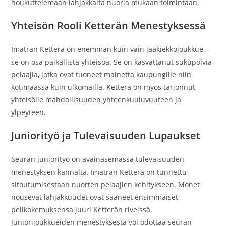
houkuttelemaan lahjakkaita nuoria mukaan toimintaan.
Yhteisön Rooli Ketterän Menestyksessä
Imatran Ketterä on enemmän kuin vain jääkiekkojoukkue –
se on osa paikallista yhteisöä. Se on kasvattanut sukupolvia
pelaajia, jotka ovat tuoneet mainetta kaupungille niin
kotimaassa kuin ulkomailla. Ketterä on myös tarjonnut
yhteisölle mahdollisuuden yhteenkuuluvuuteen ja
ylpeyteen.
Juniorityö ja Tulevaisuuden Lupaukset
Seuran juniorityö on avainasemassa tulevaisuuden
menestyksen kannalta. Imatran Ketterä on tunnettu
sitoutumisestaan nuorten pelaajien kehitykseen. Monet
nousevat lahjakkuudet ovat saaneet ensimmäiset
pelikokemuksensa juuri Ketterän riveissä.
Juniorijoukkueiden menestyksestä voi odottaa seuran