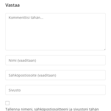
Vastaa
Kommentti
Kirjoita
nimesi
tai
Kirjoita
käyttäjätunnuksesi
sähköpostiosoitteesi
kommentoidaksesi
kommentoidaksesi
Kirjoita
sivustosi
verkko-
osoite/URL
Tallenna nimeni, sähköpostiosoitteeni ja sivustoni tähän