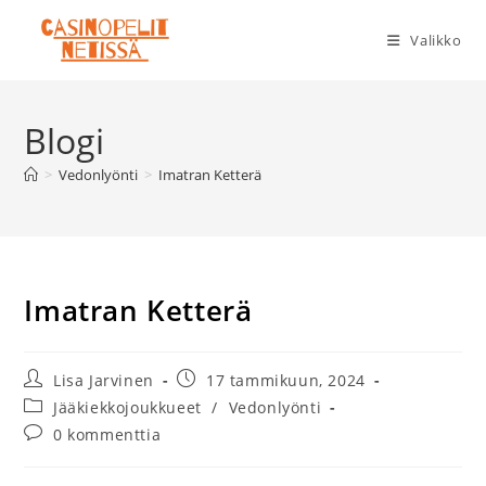
Siirry
suoraan
Valikko
sisältöön
Blogi
>
Vedonlyönti
>
Imatran Ketterä
Imatran Ketterä
Artikkelin
Artikkeli
Lisa Jarvinen
17 tammikuun, 2024
kirjoittaja:
julkaistu:
Artikkelin
Jääkiekkojoukkueet
/
Vedonlyönti
kategoria:
Artikkelin
0 kommenttia
kommentit: