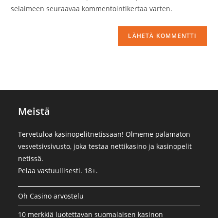
(valinnainen)
selaimeen seuraavaa kommentointikertaa varten.
Meistä
Tervetuloa kasinopelitnetissaan! Olmeme pälämaton
vesvetsivsivusto, joka testaa nettikasino ja kasinopelit
netissä.
Pelaa vastuullisesti. 18+.
Oh Casino arvostelu
10 merkkiä luotettavan suomalaisen kasinon