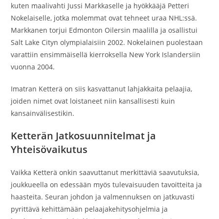
kuten maalivahti Jussi Markkaselle ja hyökkääjä Petteri
Nokelaiselle, jotka molemmat ovat tehneet uraa NHL:ssä.
Markkanen torjui Edmonton Oilersin maalilla ja osallistui
Salt Lake Cityn olympialaisiin 2002. Nokelainen puolestaan
varattiin ensimmäisellä kierroksella New York Islandersiin
vuonna 2004.
Imatran Ketterä on siis kasvattanut lahjakkaita pelaajia,
joiden nimet ovat loistaneet niin kansallisesti kuin
kansainvälisestikin.
Ketterän Jatkosuunnitelmat ja
Yhteisövaikutus
Vaikka Ketterä onkin saavuttanut merkittäviä saavutuksia,
joukkueella on edessään myös tulevaisuuden tavoitteita ja
haasteita. Seuran johdon ja valmennuksen on jatkuvasti
pyrittävä kehittämään pelaajakehitysohjelmia ja