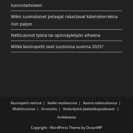
tunnistamiseen
Miksi suomalaiset pelaajat rakastavat käteiskierroksia
niin paljon
Netticasinot työnä tai opinnäytetyön aiheena
Mitkä kasinopelit ovat suosiossa vuonna 2025?
Kasinopelit netissä
Kaikki nettikasinot
Kasino talletusbonus
Mobiilicasinot
Arvostelu
Vedonlyönti
Jääkiekkojoukkueet
Artikkeleita
Copyright - WordPress Theme by OceanWP