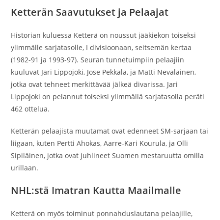
Ketterän Saavutukset ja Pelaajat
Historian kuluessa Ketterä on noussut jääkiekon toiseksi
ylimmälle sarjatasolle, I divisioonaan, seitsemän kertaa
(1982-91 ja 1993-97). Seuran tunnetuimpiin pelaajiin
kuuluvat Jari Lippojoki, Jose Pekkala, ja Matti Nevalainen,
jotka ovat tehneet merkittävää jälkeä divarissa. Jari
Lippojoki on pelannut toiseksi ylimmällä sarjatasolla peräti
462 ottelua.
Ketterän pelaajista muutamat ovat edenneet SM-sarjaan tai
liigaan, kuten Pertti Ahokas, Aarre-Kari Kourula, ja Olli
Sipiläinen, jotka ovat juhlineet Suomen mestaruutta omilla
urillaan.
NHL:stä Imatran Kautta Maailmalle
Ketterä on myös toiminut ponnahduslautana pelaajille,