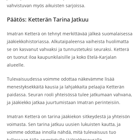
vahvistuvan myös aikuisten sarjoissa.
Päätös: Ketterän Tarina Jatkuu
Imatran Ketterä on tehnyt merkittävää jälkeä suomalaisessa
jääkiekkohistoriassa. Alkutaipaleensa vaiheista huolimatta
se on kasvanut vahvaksi ja tunnustetuksi seuraksi. Ketterä
on tuonut iloa kaupunkilaisille ja koko Etelä-Karjalan
alueelle.
Tulevaisuudessa voimme odottaa näkevämme lisää
menestyksekkäitä kausia ja lahjakkaita pelaajia Ketterän
paidassa. Seuran rooli yhteisössä tulee jatkumaan vahvana,
ja jääkiekko jatkaa juurtumistaan Imatran perinteisiin.
Imatran Ketterä on tarina jääkiekon sitkeydestä ja yhteisön
voimasta. Sen tarina jatkuu uusien lukuisten kautta, ja
voimme odottaa innolla nähdä, mitä tulevaisuus tuo
tullessaan tälle arvostetulle jääkiekkoseuralle.