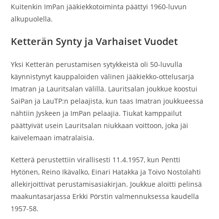
Kuitenkin ImPan jääkiekkotoiminta päättyi 1960-luvun
alkupuolella.
Ketterän Synty ja Varhaiset Vuodet
Yksi Ketterän perustamisen sytykkeistä oli 50-luvulla
käynnistynyt kauppaloiden välinen jääkiekko-ottelusarja
Imatran ja Lauritsalan välillä. Lauritsalan joukkue koostui
SaiPan ja LauTP:n pelaajista, kun taas Imatran joukkueessa
nähtiin Jyskeen ja ImPan pelaajia. Tiukat kamppailut
päättyivät usein Lauritsalan niukkaan voittoon, joka jäi
kaivelemaan imatralaisia.
Ketterä perustettiin virallisesti 11.4.1957, kun Pentti
Hytönen, Reino Ikävalko, Einari Hatakka ja Toivo Nostolahti
allekirjoittivat perustamisasiakirjan. Joukkue aloitti pelinsä
maakuntasarjassa Erkki Pörstin valmennuksessa kaudella
1957-58.