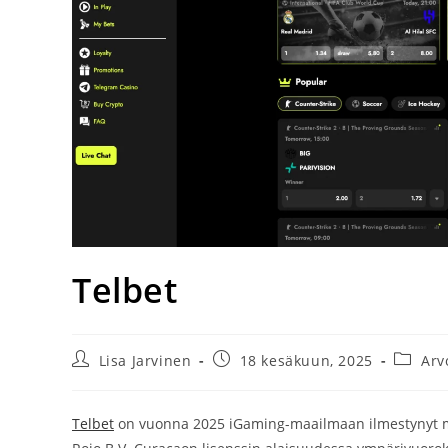
Telbet
Artikkelin
Artikkeli
Artikke
Lisa Jarvinen
18 kesäkuun, 2025
Arv
kirjoittaja:
julkaistu:
kategor
Telbet
on vuonna 2025 iGaming-maailmaan ilmestynyt mo