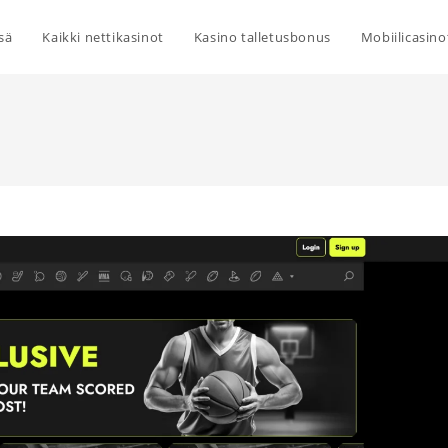
sä
Kaikki nettikasinot
Kasino talletusbonus
Mobiilicasino