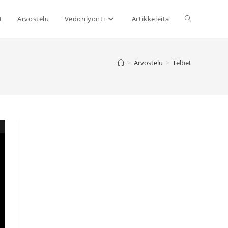
Toggle
t
Arvostelu
Vedonlyönti
Artikkeleita
website
>
Arvostelu
>
Telbet
search