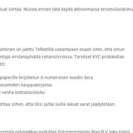
luat siirtää. Muista ennen tätä käydä aktivoimassa tervetuliaisbon
taminen on jaettu Telbetillä useampaan osaan siten, että sinun
iettyjä virstanpylväitä rahansiirroissa. Tarvitset KYC-protokollan
it:
fie paperille kirjoitetun 6-numeroisen koodin kera
 kesämökin kauppakirjasta)
k vanha kotitalouslasku
taa siihen, että tilisi ja/tai siellä olevat varat jäädytetään.
seistä pelipaikkaa pyörittää Entretenimiento Rojo B.V, joka toimii