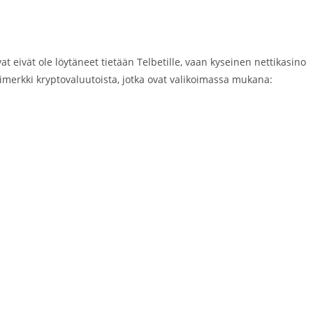
 eivät ole löytäneet tietään Telbetille, vaan kyseinen nettikasino
imerkki kryptovaluutoista, jotka ovat valikoimassa mukana: