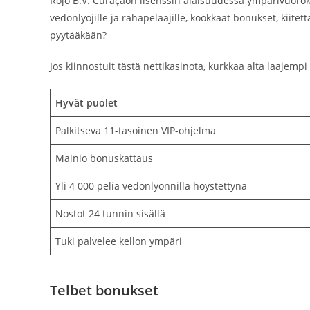
Rojo B.V. Curaçaon lisenssin alaisuudessa ympärivuorok
vedonlyöjille ja rahapelaajille, kookkaat bonukset, kiit
pyytääkään?
Jos kiinnostuit tästä nettikasinota, kurkkaa alta laajempi
Hyvät puolet
Palkitseva 11-tasoinen VIP-ohjelma
Mainio bonuskattaus
Yli 4 000 peliä vedonlyönnillä höystettynä
Nostot 24 tunnin sisällä
Tuki palvelee kellon ympäri
Telbet bonukset