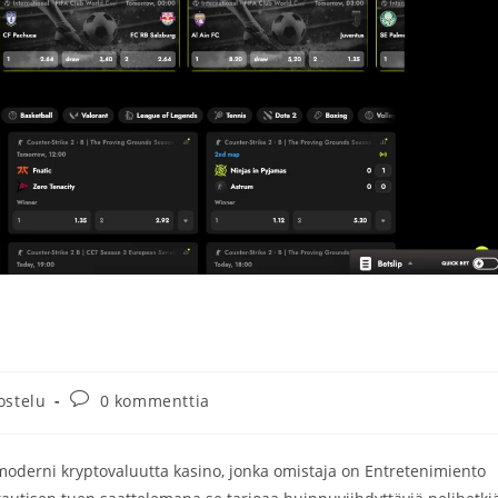
lin
Artikkelin
ostelu
0 kommenttia
ia:
kommentit:
derni kryptovaluutta kasino, jonka omistaja on Entretenimiento