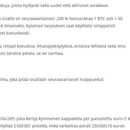
uja, joista hyötyvät sekä uudet että aktiiviset asiakkaat.
a sisältö on seuraavanlainen: 200 % bonusrahaa 1 BTC asti + 50
 € ilmaisveto. Kyseisen tarjouksen saat käyttöösi simppelisti
lbet bonuskoodi.
, reload bonuksia, ilmaispyöräytyksiä, erilaisia tehtäviä sekä vino
iis tarvitse pelata, se on varmaa.
jelma, joka pitää sisällään seuraavanlaiset huippuedut:
lä (XP), joita kertyy kymmenen kappaletta per panostettu euro (1 
llyttää 2 500 001 pistettä, mikä tarkoittaa peräti 250 000,10 euron