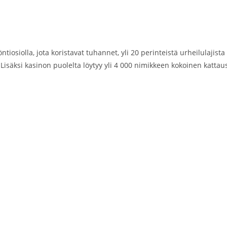
tiosiolla, jota koristavat tuhannet, yli 20 perinteistä urheilulajista
. Lisäksi kasinon puolelta löytyy yli 4 000 nimikkeen kokoinen kattaus