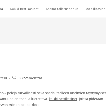
sä
Kaikki nettikasinot
Kasino talletusbonus
Mobiilicasino
n
Artikkelin
stelu
0 kommenttia
:
kommentit:
 – pelejä turvallisesti sekä saada itselleen unelmien täyttymykse
a Kanuuna on todella luotettava.
kaikki nettikasinot
, joissa pidetään
hyvän mielen pelipaikkoja.