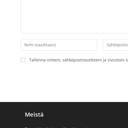
Kirjoita
Kirjoita
nimesi
sähköpostioso
tai
kommentoida
Tallenna nimeni, sähköpostiosoitteeni ja sivuston
käyttäjätunnuksesi
kommentoidaksesi
Meistä