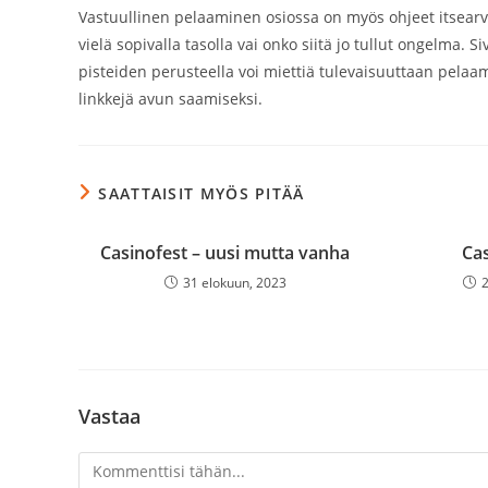
Vastuullinen pelaaminen osiossa on myös ohjeet itsearvi
vielä sopivalla tasolla vai onko siitä jo tullut ongelma. Si
pisteiden perusteella voi miettiä tulevaisuuttaan pelaam
linkkejä avun saamiseksi.
SAATTAISIT MYÖS PITÄÄ
Casinofest – uusi mutta vanha
Ca
31 elokuun, 2023
Vastaa
Kommentti