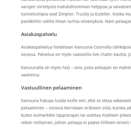
varojen siirtelystä mahdollisimman helppoa ja vaivaton
tunnetuimpia ovat Zimpler, Trustly ja Euteller. Koska mu
pankkitilin välillä ilman turhia viivästyksiä. Näin pelaaja
Asiakaspalvelu
Asiakaspalvelua hoidetaan Kanuuna Casinolla sähköpos
osiossa. Palvelua on myös saatavilla live chatin kautta, j
Kanuunalla on myös FaQ – osio, josta pelaajan on mahdo
vaatiessa.
Vastuullinen pelaaminen
Kanuuna haluaa tuoda esille sen, että se ottaa vakavast
pelaaminen – osiossa kerrotaan erikseen siitä, kuinka jok
kuten esimerkiksi tappiorajan tai asettaa itselleen pika
viikon mittainen, jolloin pelaaja ei pääse tililleen enne