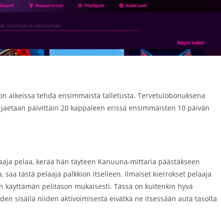
n on aikeissa tehdä ensimmäistä talletusta. Tervetulobonuksena
a jaetaan päivittäin 20 kappaleen erissä ensimmäisten 10 päivän
aaja pelaa, kerää hän täyteen Kanuuna-mittaria päästäkseen
 saa tästä pelaaja palkkion itselleen. Ilmaiset kierrokset pelaaja
n käyttämän pelitason mukaisesti. Tässä on kuitenkin hyvä
den sisällä niiden aktivoimisesta eivätkä ne itsessään auta tasolta