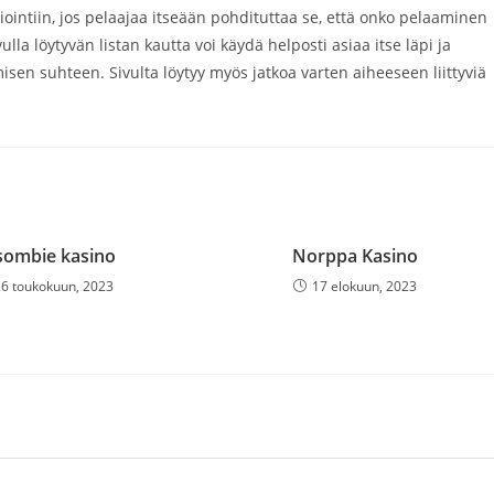
ointiin, jos pelaajaa itseään pohdituttaa se, että onko pelaaminen
vulla löytyvän listan kautta voi käydä helposti asiaa itse läpi ja
isen suhteen. Sivulta löytyy myös jatkoa varten aiheeseen liittyviä
sombie kasino
Norppa Kasino
26 toukokuun, 2023
17 elokuun, 2023