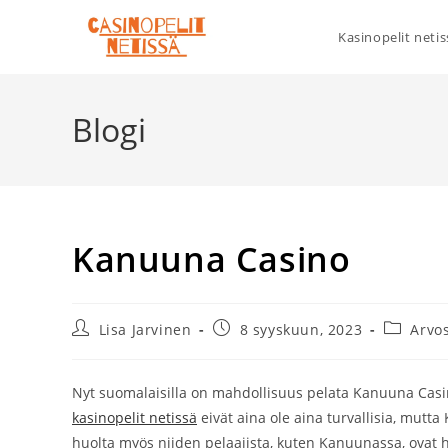
Siirry
suoraan
Kasinopelit netis
sisältöön
Blogi
Kanuuna Casino
Artikkelin
Artikkeli
Artikkeli
Lisa Jarvinen
8 syyskuun, 2023
Arvo
kirjoittaja:
julkaistu:
kategoria
Nyt suomalaisilla on mahdollisuus pelata Kanuuna Casino
kasinopelit netissä
eivät aina ole aina turvallisia, mutt
huolta myös niiden pelaajista, kuten Kanuunassa, ovat 