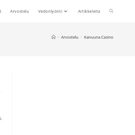
Toggle
t
Arvostelu
Vedonlyönti
Artikkeleita
website
>
Arvostelu
>
Kanuuna Casino
search
n.